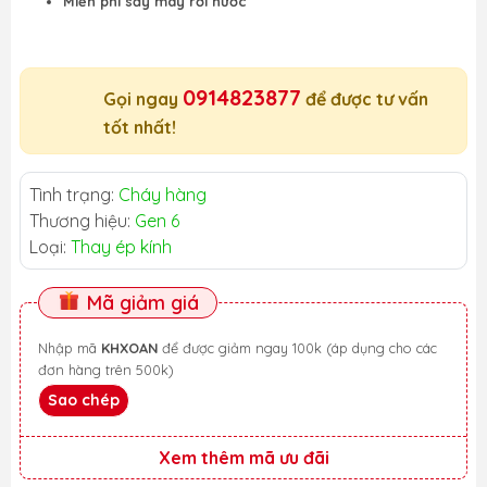
Miễn phí sấy máy rơi nước
0914823877
Gọi ngay
để được tư vấn
tốt nhất!
Tình trạng:
Cháy hàng
Thương hiệu:
Gen 6
Loại:
Thay ép kính
Mã giảm giá
Nhập mã
KHXOAN
để được giảm ngay 100k (áp dụng cho các
đơn hàng trên 500k)
Sao chép
Xem thêm mã ưu đãi