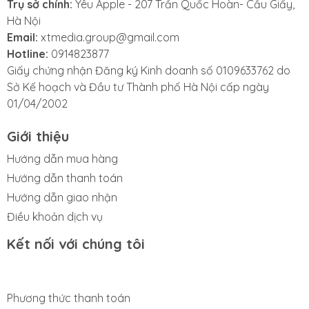
lượng và tính thẩm mỹ. Dưới đây là những dấu hiệu
Trụ sở chính:
Yêu Apple - 207 Trần Quốc Hoàn- Cầu Giấy,
phổ biến:
Hà Nội
Email:
xtmedia.group@gmail.com
- Mặt kính bị nứt hoặc vỡ nhưng màn hình vẫn hiển thị
Hotline:
0914823877
tốt.
Giấy chứng nhận Đăng ký Kinh doanh số 0109633762 do
Sở Kế hoạch và Đầu tư Thành phố Hà Nội cấp ngày
- Cảm ứng vẫn nhạy, không bị đơ hay loạn.
01/04/2002
- Kính bị trầy xước nặng, gây khó chịu khi sử dụng
Giới thiệu
hoặc ảnh hưởng đến hiển thị.
Hướng dẫn mua hàng
- Kính bị bong keo, có bọt khí hoặc bụi lọt vào giữa
Hướng dẫn thanh toán
lớp kính và màn hình.
Hướng dẫn giao nhận
- Máy từng thay kính trước đó nhưng sử dụng kính
Điều khoản dịch vụ
kém chất lượng, dễ vỡ lại.
Kết nối với chúng tôi
Phương thức thanh toán
3. Những lưu ý trước khi thay ép kính