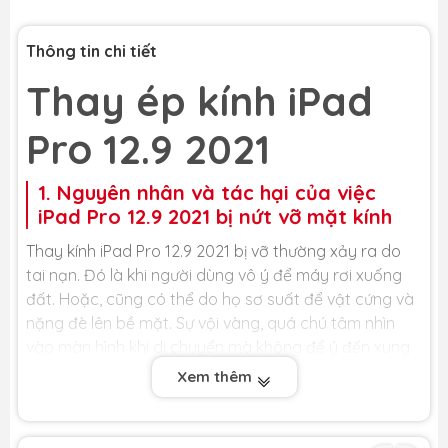
Thông tin chi tiết
Thay ép kính iPad
Pro 12.9 2021
1. Nguyên nhân và tác hại của việc
iPad Pro 12.9 2021 bị nứt vỡ mặt kính
Thay kính iPad Pro 12.9 2021 bị vỡ thường xảy ra do
tai nạn. Đó là khi người dùng vô ý để máy rơi xuống
đất. Hoặc, cũng có thể do họ sơ suất để vật cứng và
nặng đè lên bề mặt. Sự vội vàng, quá chú tâm nhìn
vào màn hình khi di chuyển mà không để ý đến xung
quanh dẫn đến va quẹt với người / vật dụng khác
Xem thêm
(cánh cửa chẳng hạn) cũng là những nguyên nhân
phổ biến dẫn đến việc mặt kính bị tổn hại, ép kính iPad
Pro 12.9 2021.