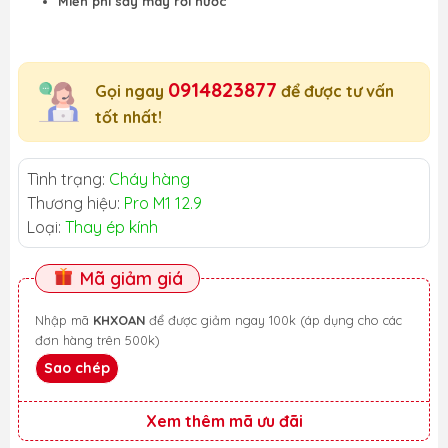
Miễn phí sấy máy rơi nước
0914823877
Gọi ngay
để được tư vấn
tốt nhất!
Tình trạng:
Cháy hàng
Thương hiệu:
Pro M1 12.9
Loại:
Thay ép kính
Mã giảm giá
Nhập mã
KHXOAN
để được giảm ngay 100k (áp dụng cho các
đơn hàng trên 500k)
Sao chép
Xem thêm mã ưu đãi