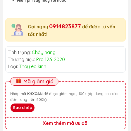
Miễn phí sấy máy rơi nước
0914823877
Gọi ngay
để được tư vấn
tốt nhất!
Tình trạng:
Cháy hàng
Thương hiệu:
Pro 12.9 2020
Loại:
Thay ép kính
Mã giảm giá
Nhập mã
KHXOAN
để được giảm ngay 100k (áp dụng cho các
đơn hàng trên 500k)
Sao chép
Xem thêm mã ưu đãi