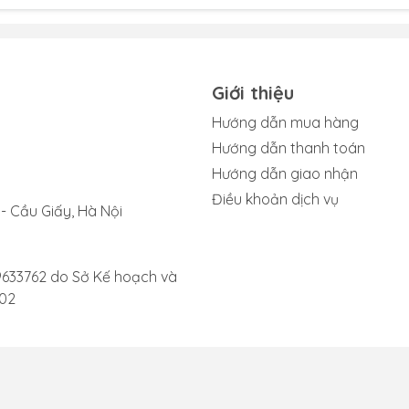
t vào giữa lớp kính và màn hình.
ng kính kém chất lượng, dễ vỡ lại.
Giới thiệu
Hướng dẫn mua hàng
Hướng dẫn thanh toán
ép kính iPad Pro 11 2024
Hướng dẫn giao nhận
g chừng đơn giản nhưng nếu không cẩn thận. Bạn có thể gặp p
Điều khoản dịch vụ
- Cầu Giấy, Hà Nội
ất lượng hoặc mất dữ liệu. Do đó, trước khi tiến hành thay ép 
iểm quan trọng sau đây:
p kính khi màn hình hiển thị bình thường và cảm ứng không bị l
9633762 do Sở Kế hoạch và
oặc hiển thị, cần thay nguyên bộ màn hình.
002
vị có thương hiệu, kỹ thuật viên lành nghề. Đặc biệt, có máy 
n chính hãng.
 Hãy hỏi rõ về loại kính sử dụng.