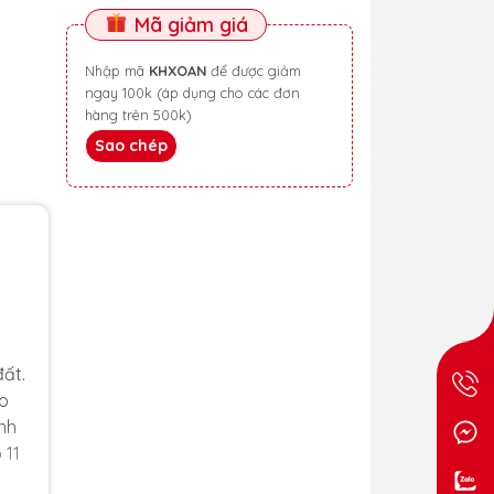
Mã giảm giá
Nhập mã
KHXOAN
để được giảm
ngay 100k (áp dụng cho các đơn
hàng trên 500k)
Sao chép
đất.
ào
nh
 11