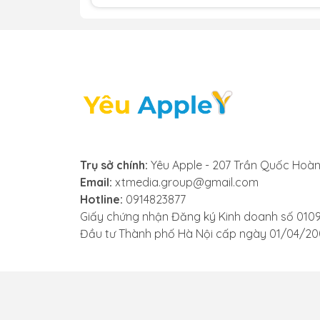
- Kính bị bong keo, có bọt khí hoặc bụi lọ
- Máy từng thay kính trước đó nhưng sử dụ
3. Những lưu ý trước khi thay 
Việc thay ép kính iPad Pro 11 2024 tưởn
Trụ sở chính:
Yêu Apple - 207 Trần Quốc Hoàn
rủi ro như hỏng màn hình, linh kiện kém ch
Email:
xtmedia.group@gmail.com
iPad Pro 11 2024, bạn nên lưu ý một số đ
Hotline:
0914823877
- Xác định đúng tình trạng máy: Chỉ nên é
Giấy chứng nhận Đăng ký Kinh doanh số 010
hoặc loạn. Nếu có dấu hiệu hư cảm ứng h
Đầu tư Thành phố Hà Nội cấp ngày 01/04/2
- Chọn trung tâm uy tín: Ưu tiên các đơn 
ép kính chuyên dụng và cung cấp linh kiệ
- Yêu cầu kiểm tra linh kiện trước khi thay: