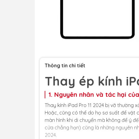
Thông tin chi tiết
Thay ép kính iP
1. Nguyên nhân và tác hại của
Thay kính iPad Pro 11 2024 bị vỡ thường x
Hoặc, cũng có thể do họ sơ suất để vật c
màn hình khi di chuyển mà không để ý đế
cửa chẳng hạn) cũng là những nguyên nhân
2024.