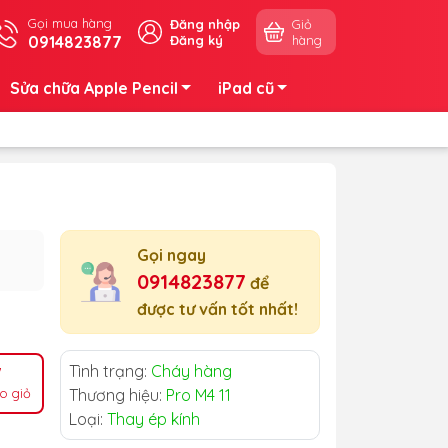
Gọi mua hàng
Đăng nhập
Giỏ
0914823877
Đăng ký
hàng
Sửa chữa Apple Pencil
iPad cũ
Gọi ngay
0914823877
để
được tư vấn tốt nhất!
Tình trạng:
Cháy hàng
o giỏ
Thương hiệu:
Pro M4 11
Loại:
Thay ép kính