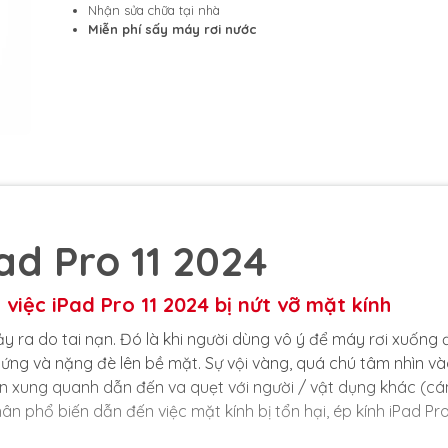
Nhận sửa chữa tại nhà
Miễn phí sấy máy rơi nước
ad Pro 11 2024
 việc iPad Pro 11 2024 bị nứt vỡ mặt kính
ảy ra do tai nạn. Đó là khi người dùng vô ý để máy rơi xuống 
ứng và nặng đè lên bề mặt. Sự vội vàng, quá chú tâm nhìn v
n xung quanh dẫn đến va quẹt với người / vật dụng khác (cá
 phổ biến dẫn đến việc mặt kính bị tổn hại, ép kính iPad Pro