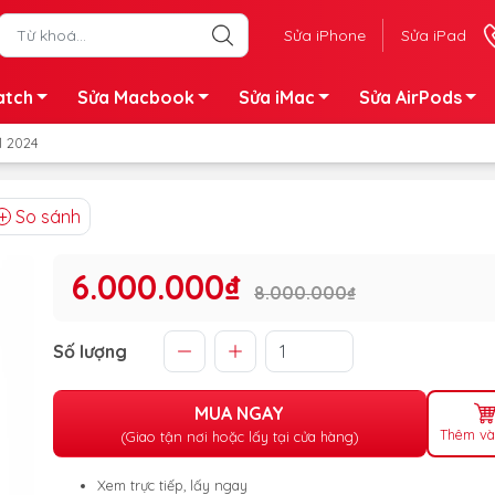
Sửa iPhone
Sửa iPad
atch
Sửa Macbook
Sửa iMac
Sửa AirPods
1 2024
So sánh
6.000.000₫
8.000.000₫
Số lượng
MUA NGAY
Thêm và
(Giao tận nơi hoặc lấy tại cửa hàng)
Xem trực tiếp, lấy ngay