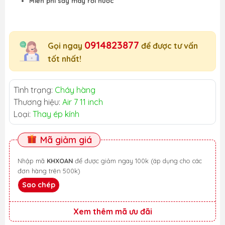
Miễn phí sấy máy rơi nước
0914823877
Gọi ngay
để được tư vấn
tốt nhất!
Tình trạng:
Cháy hàng
Thương hiệu:
Air 7 11 inch
Loại:
Thay ép kính
Mã giảm giá
Nhập mã
KHXOAN
để được giảm ngay 100k (áp dụng cho các
đơn hàng trên 500k)
Sao chép
Xem thêm mã ưu đãi