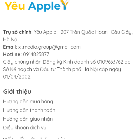
phổ biến:
- Mặt kính bị nứt hoặc vỡ nhưng màn hình vẫn hiển thị
tốt.
Trụ sở chính:
Yêu Apple - 207 Trần Quốc Hoàn- Cầu Giấy,
- Cảm ứng vẫn nhạy, không bị đơ hay loạn.
Hà Nội
- Kính bị trầy xước nặng, gây khó chịu khi sử dụng
Email:
xtmedia.group@gmail.com
hoặc ảnh hưởng đến hiển thị.
Hotline:
0914823877
Giấy chứng nhận Đăng ký Kinh doanh số 0109633762 do
- Kính bị bong keo, có bọt khí hoặc bụi lọt vào giữa
Sở Kế hoạch và Đầu tư Thành phố Hà Nội cấp ngày
lớp kính và màn hình.
01/04/2002
- Máy từng thay kính trước đó nhưng sử dụng kính
Giới thiệu
kém chất lượng, dễ vỡ lại.
Hướng dẫn mua hàng
Hướng dẫn thanh toán
Hướng dẫn giao nhận
Điều khoản dịch vụ
3. Những lưu ý trước khi thay ép kính
iPad Air 7