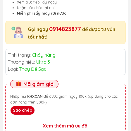
Xem trực tiếp, lấy ngay
Nhận sửa chữa tại nhà
Miễn phí sấy máy rơi nước
0914823877
Gọi ngay
để được tư vấn
tốt nhất!
Tình trạng:
Cháy hàng
Thương hiệu:
Ultra 3
Loại:
Thay Đế Sạc
Mã giảm giá
Nhập mã
KHXOAN
để được giảm ngay 100k (áp dụng cho các
đơn hàng trên 500k)
Sao chép
Xem thêm mã ưu đãi