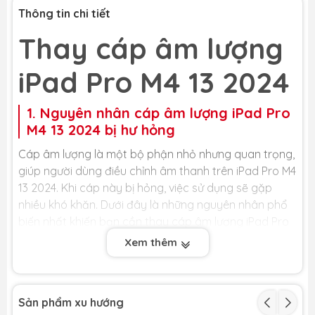
Thông tin chi tiết
Thay cáp âm lượng
iPad Pro M4 13 2024
1. Nguyên nhân cáp âm lượng iPad Pro
M4 13 2024 bị hư hỏng
Cáp âm lượng là một bộ phận nhỏ nhưng quan trọng,
giúp người dùng điều chỉnh âm thanh trên iPad Pro M4
13 2024. Khi cáp này bị hỏng, việc sử dụng sẽ gặp
nhiều khó khăn. Dưới đây là những nguyên nhân phổ
biến nhất khiến bạn cần thay cáp âm lượng iPad Pro
M4 13 2024:
Xem thêm
- iPad bị va đập, rơi rớt: Đây là nguyên nhân hàng
đầu khiến cáp âm lượng bị đứt, lỏng chân cắm hoặc
rạn nứt. Mặc dù nút bấm bên ngoài vẫn còn, nhưng
Sản phẩm xu hướng