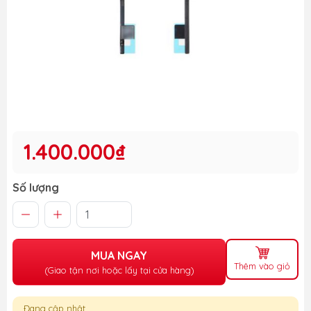
1.400.000₫
Số lượng
MUA NGAY
Thêm vào giỏ
(Giao tận nơi hoặc lấy tại cửa hàng)
Đang cập nhật