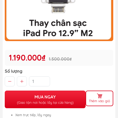
1.190.000₫
1.500.000₫
Số lượng
MUA NGAY
Thêm vào giỏ
(Giao tận nơi hoặc lấy tại cửa hàng)
Xem trực tiếp, lấy ngay