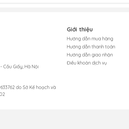
sạc iPad Pro M1 11 2021?
ận biết chính xác khi nào cần thay chân sạc iPad Pro M1 11 2
Giới thiệu
 những dấu hiệu rõ ràng nhất cho thấy chân sạc của bạn đã 
Hướng dẫn mua hàng
Hướng dẫn thanh toán
ạc vào iPad, máy không hề có phản hồi về trạng thái sạc pin
Hướng dẫn giao nhận
nh trạng vẫn tiếp diễn, bạn cần thay chân sạc iPad Pro M1 11
Điều khoản dịch vụ
- Cầu Giấy, Hà Nội
 của bạn trở nên nóng một cách đáng lo ngại trong quá trình
ân sạc đang gặp vấn đề. Bạn nên kiểm tra và cân nhắc thay 
9633762 do Sở Kế hoạch và
c linh kiện khác.
002
 sạc không còn chặt, dễ bị lung lay hoặc tuột ra. Điều này
 thể làm hỏng pin. Đây là lúc bạn cần phải thay chân sạc iP
u dễ nhận biết nhất của chân sạc bị hỏng là tốc độ sạc giả