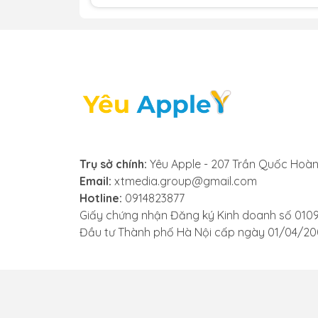
2. Khi nào bạn cần thay chân 
Đã biết nguyên nhân gây lỗi, nhưng để nh
không phải là điều dễ dàng. Dưới đây là
và cần được thay thế:
- Không nhận cáp sạc: Khi bạn cắm dây s
Nếu đã thử thay cáp và củ sạc khác mà tì
2021 để khắc phục.
Trụ sở chính:
Yêu Apple - 207 Trần Quốc Hoàn
Email:
xtmedia.group@gmail.com
- Máy nóng bất thường khi sạc: Nếu iPad
Hotline:
0914823877
sạc, đây là dấu hiệu cho thấy có thể ch
Giấy chứng nhận Đăng ký Kinh doanh số 010
sạc iPad để tránh ảnh hưởng đến pin và cá
Đầu tư Thành phố Hà Nội cấp ngày 01/04/2
- Chân sạc bị lỏng: Dây sạc cắm vào chân
không chỉ gây khó khăn khi sạc mà còn có
Pro M1 11 2021 mới.
- Máy sạc chậm: Một trong những dấu hiệ