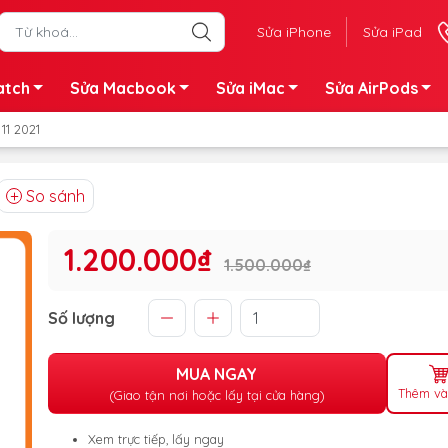
Sửa iPhone
Sửa iPad
atch
Sửa Macbook
Sửa iMac
Sửa AirPods
11 2021
So sánh
1.200.000₫
1.500.000₫
Số lượng
MUA NGAY
Thêm và
(Giao tận nơi hoặc lấy tại cửa hàng)
Xem trực tiếp, lấy ngay