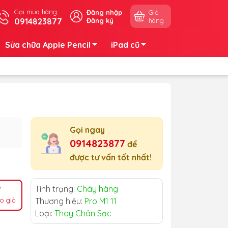
Gọi mua hàng
Đăng nhập
Giỏ
0914823877
Đăng ký
hàng
Sửa chữa Apple Pencil
iPad cũ
Gọi ngay
0914823877
để
được tư vấn tốt nhất!
Tình trạng:
Cháy hàng
o giỏ
Thương hiệu:
Pro M1 11
Loại:
Thay Chân Sạc