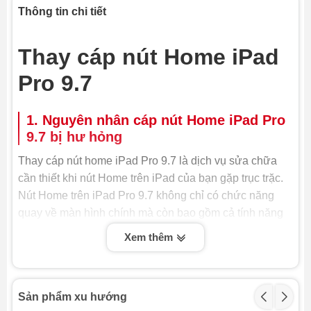
Thông tin chi tiết
Thay cáp nút Home iPad
Pro 9.7
1. Nguyên nhân cáp nút Home iPad Pro
9.7 bị hư hỏng
Thay cáp nút home iPad Pro 9.7 là dịch vụ sửa chữa
cần thiết khi nút Home trên iPad của bạn gặp trục trặc.
Nút Home trên iPad Pro 9.7 không chỉ có chức năng
quay về màn hình chính mà còn bao gồm cả tính năng
cảm biến vân tay Touch ID. Khi cáp kết nối của nút
Xem thêm
Home bị đứt, hỏng do va đập, ẩm ướt hoặc sử dụng lâu
ngày, các chức năng này sẽ không hoạt động, gây ra
nhiều bất tiện cho người dùng.
Sản phẩm xu hướng
Việc thay cáp nút home iPad Pro 9.7 sẽ giúp khôi phục