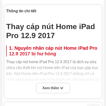
Thông tin chi tiết
Thay cáp nút Home iPad
Pro 12.9 2017
1. Nguyên nhân cáp nút Home iPad Pro
12.9 2017 bị hư hỏng
Thay cáp nút home iPad Pro 12.9 2017 là dịch vụ sửa
chữa cần thiết khi nút Home trên iPad của bạn gặp trục
trặc. Nút Home trên iPad Pro 12.9 2017 không chỉ có
chức năng quay về màn hình chính mà còn bao gồm cả
tính năng cảm biến vân tay Touch ID. Khi cáp kết nối
Xem thêm
của nút Home bị đứt, hỏng do va đập, ẩm ướt hoặc sử
dụng lâu ngày, các chức năng này sẽ không hoạt động,
gây ra nhiều bất tiện cho người dùng.