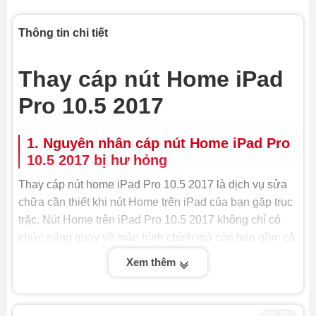
Thông tin chi tiết
Thay cáp nút Home iPad
Pro 10.5 2017
1. Nguyên nhân cáp nút Home iPad Pro
10.5 2017 bị hư hỏng
Thay cáp nút home iPad Pro 10.5 2017 là dịch vụ sửa
chữa cần thiết khi nút Home trên iPad của bạn gặp trục
trặc. Nút Home trên iPad Pro 10.5 2017 không chỉ có
chức năng quay về màn hình chính mà còn bao gồm cả
tính năng cảm biến vân tay Touch ID. Khi cáp kết nối
Xem thêm
của nút Home bị đứt, hỏng do va đập, ẩm ướt hoặc sử
dụng lâu ngày, các chức năng này sẽ không hoạt động,
gây ra nhiều bất tiện cho người dùng.