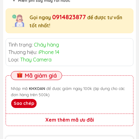
Miễn phí sấy máy rơi nước
0914823877
Gọi ngay
để được tư vấn
tốt nhất!
Tình trạng:
Cháy hàng
Thương hiệu:
iPhone 14
Loại:
Thay Camera
Mã giảm giá
Nhập mã
KHXOAN
để được giảm ngay 100k (áp dụng cho các
đơn hàng trên 500k)
Sao chép
Xem thêm mã ưu đãi