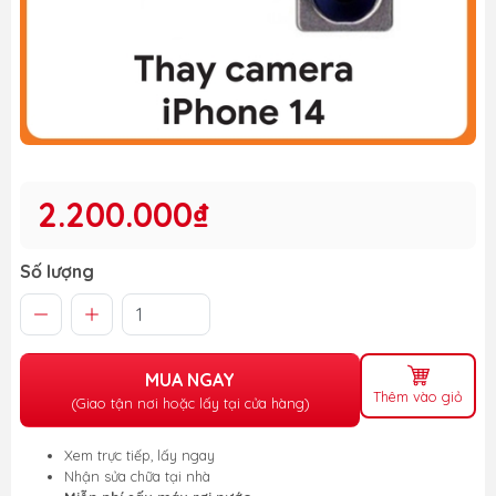
2.200.000₫
Số lượng
MUA NGAY
Thêm vào giỏ
(Giao tận nơi hoặc lấy tại cửa hàng)
Xem trực tiếp, lấy ngay
Nhận sửa chữa tại nhà