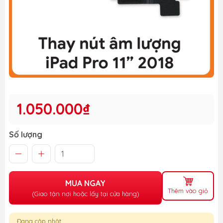
1.050.000₫
Số lượng
MUA NGAY
Thêm vào giỏ
(Giao tận nơi hoặc lấy tại cửa hàng)
Đang cập nhật