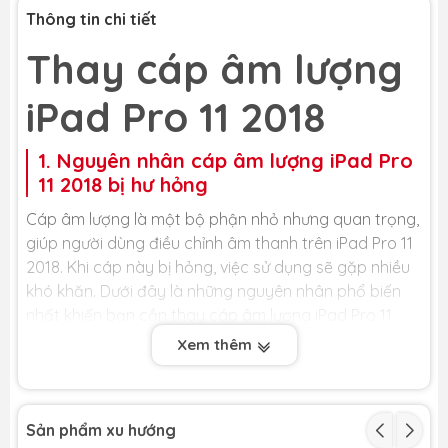
Thông tin chi tiết
Thay cáp âm lượng
iPad Pro 11 2018
1. Nguyên nhân cáp âm lượng iPad Pro
11 2018 bị hư hỏng
Cáp âm lượng là một bộ phận nhỏ nhưng quan trọng,
giúp người dùng điều chỉnh âm thanh trên iPad Pro 11
2018. Khi cáp này bị hỏng, việc sử dụng sẽ gặp nhiều
khó khăn. Dưới đây là những nguyên nhân phổ biến
nhất khiến bạn cần thay cáp âm lượng iPad Pro 11
2018:
Xem thêm
- iPad bị va đập, rơi rớt: Đây là nguyên nhân hàng
đầu khiến cáp âm lượng bị đứt, lỏng chân cắm hoặc
rạn nứt. Mặc dù nút bấm bên ngoài vẫn còn, nhưng
Sản phẩm xu hướng