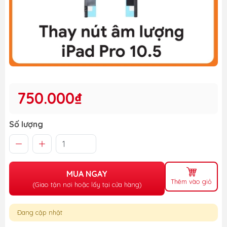
750.000₫
Số lượng
MUA NGAY
Thêm vào giỏ
(Giao tận nơi hoặc lấy tại cửa hàng)
Đang cập nhật