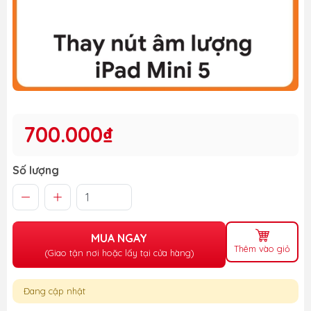
700.000₫
Số lượng
MUA NGAY
Thêm vào giỏ
(Giao tận nơi hoặc lấy tại cửa hàng)
Đang cập nhật