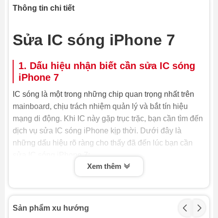
Thông tin chi tiết
Sửa IC sóng iPhone 7
1. Dấu hiệu nhận biết cần sửa IC sóng
iPhone 7
IC sóng là một trong những chip quan trọng nhất trên
mainboard, chịu trách nhiệm quản lý và bắt tín hiệu
mạng di động. Khi IC này gặp trục trặc, bạn cần tìm đến
dịch vụ sửa IC sóng iPhone kịp thời. Dưới đây là
những dấu hiệu rõ ràng cho thấy đã đến lúc bạn cần
sửa IC sóng iPhone 7:
Xem thêm
-
Mất sóng hoàn toàn hoặc sóng yếu bất thường:
iPhone 7 liên tục báo "Không có dịch vụ" (No Service)
hoặc hiển thị cột sóng rất yếu, kể cả khi bạn đang ở khu
Sản phẩm xu hướng
vực phủ sóng mạnh. Tình trạng này là dấu hiệu phổ