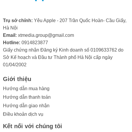
liên tục cũng làm máy nóng lên bất thường khi sử dụng,
đặc biệt là ở khu vực mainboard.
Trụ sở chính:
Yêu Apple - 207 Trần Quốc Hoàn- Cầu Giấy,
Việc sửa IC sóng iPhone 7 tại Yêu Apple sẽ giúp khôi
Hà Nội
phục khả năng kết nối mạng ổn định cho thiết bị của
Email:
xtmedia.group@gmail.com
bạn.
Hotline:
0914823877
Giấy chứng nhận Đăng ký Kinh doanh số 0109633762 do
Sở Kế hoạch và Đầu tư Thành phố Hà Nội cấp ngày
01/04/2002
2. Nguyên nhân khiến iPhone 7 phải sửa
Giới thiệu
IC sóng?
Hướng dẫn mua hàng
Việc iPhone 7 bị mất sóng hoặc sóng yếu thường là kết
Hướng dẫn thanh toán
quả của nhiều tác động vật lý và môi trường khác nhau.
Hướng dẫn giao nhận
Để khắc phục triệt để, bạn cần xác định đúng nguyên
Điều khoản dịch vụ
nhân trước khi tiến hành sửa IC sóng iPhone 7:
Kết nối với chúng tôi
-
Va đập mạnh gây lỗi IC sóng:
Khi iPhone 7 bị rơi