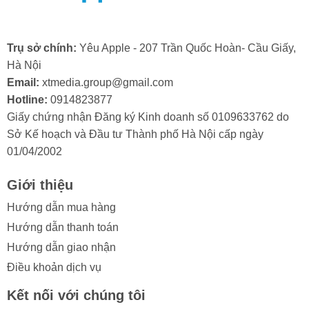
-
Máy nóng lên nhanh chóng:
Tình trạng dò tìm sóng
liên tục cũng làm máy nóng lên bất thường khi sử dụng,
Trụ sở chính:
Yêu Apple - 207 Trần Quốc Hoàn- Cầu Giấy,
đặc biệt là ở khu vực mainboard.
Hà Nội
Email:
xtmedia.group@gmail.com
Việc sửa IC sóng iPhone 12 Mini tại Yêu Apple sẽ giúp
Hotline:
0914823877
khôi phục khả năng kết nối mạng ổn định cho thiết bị
Giấy chứng nhận Đăng ký Kinh doanh số 0109633762 do
của bạn.
Sở Kế hoạch và Đầu tư Thành phố Hà Nội cấp ngày
01/04/2002
Giới thiệu
2. Nguyên nhân khiến iPhone 12 Mini
Hướng dẫn mua hàng
phải sửa IC sóng?
Hướng dẫn thanh toán
Hướng dẫn giao nhận
Việc iPhone 12 Mini bị mất sóng hoặc sóng yếu thường
là kết quả của nhiều tác động vật lý và môi trường khác
Điều khoản dịch vụ
nhau. Để khắc phục triệt để, bạn cần xác định đúng
Kết nối với chúng tôi
nguyên nhân trước khi tiến hành sửa IC sóng iPhone