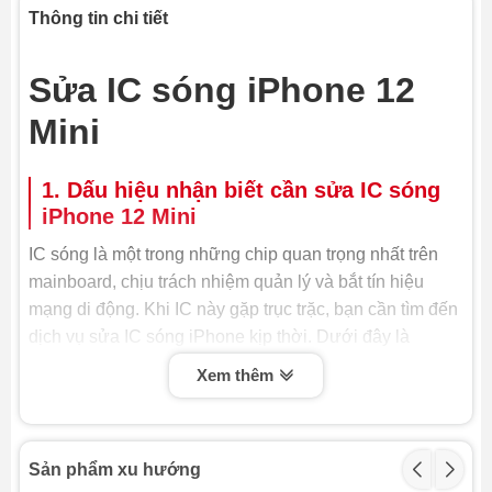
Thông tin chi tiết
Sửa IC sóng iPhone 12
Mini
1. Dấu hiệu nhận biết cần sửa IC sóng
iPhone 12 Mini
IC sóng là một trong những chip quan trọng nhất trên
mainboard, chịu trách nhiệm quản lý và bắt tín hiệu
mạng di động. Khi IC này gặp trục trặc, bạn cần tìm đến
dịch vụ sửa IC sóng iPhone kịp thời. Dưới đây là
những dấu hiệu rõ ràng cho thấy đã đến lúc bạn cần
Xem thêm
sửa IC sóng iPhone 12 Mini:
-
Mất sóng hoàn toàn hoặc sóng yếu bất thường:
iPhone 12 Mini liên tục báo "Không có dịch vụ" (No
Sản phẩm xu hướng
Service) hoặc hiển thị cột sóng rất yếu, kể cả khi bạn