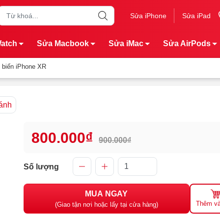
Sửa iPhone
Sửa iPad
Watch
Sửa Macbook
Sửa iMac
Sửa AirPods
 biến iPhone XR
ánh
800.000₫
900.000₫
Số lượng
MUA NGAY
Thêm và
(Giao tận nơi hoặc lấy tại cửa hàng)