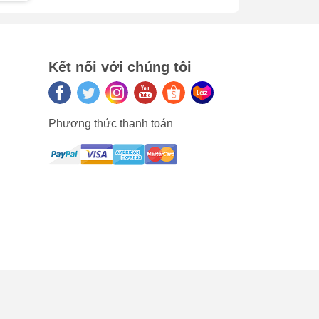
Kết nối với chúng tôi
Phương thức thanh toán
ng
 gốc
chân
i
, ăn
iệp