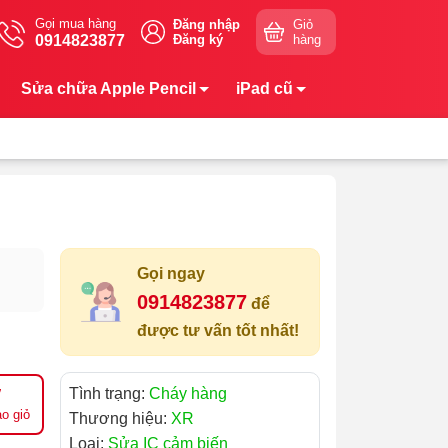
Gọi mua hàng
Đăng nhập
Giỏ
0914823877
Đăng ký
hàng
Sửa chữa Apple Pencil
iPad cũ
Gọi ngay
0914823877
để
được tư vấn tốt nhất!
Tình trạng:
Cháy hàng
o giỏ
Thương hiệu:
XR
Loại:
Sửa IC cảm biến