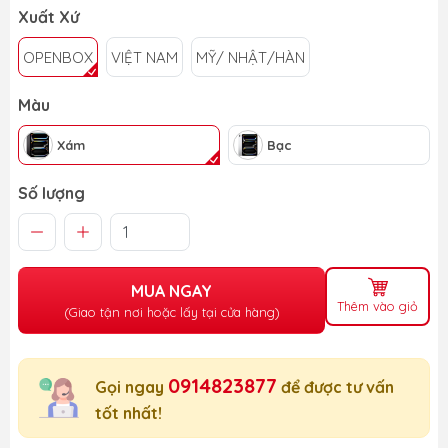
Xuất Xứ
OPENBOX
VIỆT NAM
MỸ/ NHẬT/HÀN
Màu
Xám
Bạc
Số lượng
MUA NGAY
Thêm vào giỏ
(Giao tận nơi hoặc lấy tại cửa hàng)
0914823877
Gọi ngay
để được tư vấn
tốt nhất!