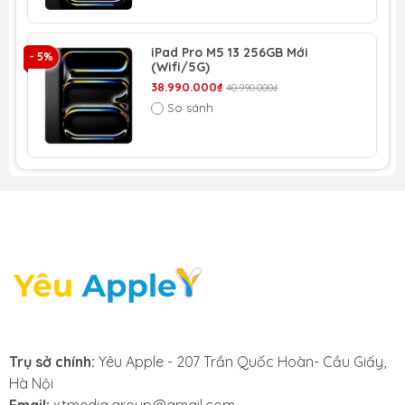
dù sở hữu độ mỏng ấn tượng 5.3 mm, thiết bị này vẫn
duy trì một kết cấu chắc chắn và độ bền bỉ cần thiết
cho việc sử dụng thường xuyên.
iPad Pro M5 13 256GB Mới
- 5%
(Wifi/5G)
38.990.000₫
40.990.000₫
So sánh
2. Màn hình:
iPad Pro M5 này sở hữu màn hình Ultra Retina XDR
ứng dụng công nghệ OLED, đạt mức phân giải 1668 x
2420 pixels (phiên bản 11 inch) và 2752 × 2064 pixel
(phiên bản 13 inch) với mật độ điểm ảnh 264 ppi, đồng
thời hỗ trợ tốc độ làm tươi 10-120 Hz (công nghệ
ProMotion). Màn hình có khả năng đạt độ sáng 1000
nits (toàn màn hình) và lên tới 1600 nits trong chế độ
HDR, cùng tỷ lệ tương phản 2.000.000:1, giúp nội dung
hiển thị rõ nét ngay cả khi dùng ngoài trời. Nhờ vậy,
Trụ sở chính:
Yêu Apple - 207 Trần Quốc Hoàn- Cầu Giấy,
hình ảnh luôn được tái tạo với màu sắc chính xác, chi
Hà Nội
tiết sống động và độ rực rỡ cao.
Email:
xtmedia.group@gmail.com