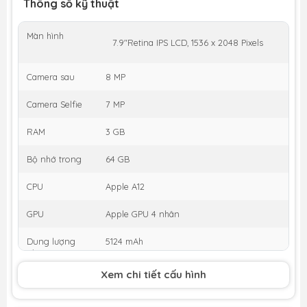
Thông số kỹ thuật
Màn hình
7.9"Retina IPS LCD, 1536 x 2048 Pixels
Camera sau
8 MP
Camera Selfie
7 MP
RAM
3 GB
Bộ nhớ trong
64 GB
CPU
Apple A12
GPU
Apple GPU 4 nhân
Dung lượng
5124 mAh
pin
Xem chi tiết cấu hình
Thời gian ra
09/2015
mắt