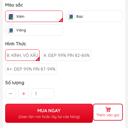
Màu sắc
Xám
Bạc
Vàng
Hình Thức
B: KÍNH, VỎ XẤU
A: ĐẸP 99% PIN 82-86%
A+: ĐẸP 99% PIN 87-94%
Số lượng
MUA NGAY
Thêm vào giỏ
(Giao tận nơi hoặc lấy tại cửa hàng)