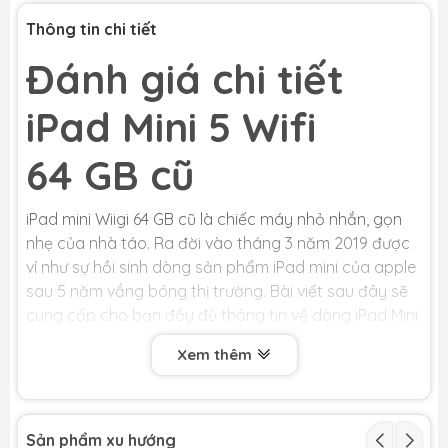
KM
Thông tin chi tiết
Tặng Voucher
200k
,
Giảm thêm 5% tối đa
200k
cho khách
hàng cũ
Đánh giá chi tiết
h5
iPad Mini 5 Wifi
64 GB cũ
iPad mini Wiigi 64 GB cũ là chiếc máy nhỏ nhắn, gọn
nhẹ của nhà táo. Ra đời vào tháng 3 năm 2019 được
ví như sự hồi sinh dòng sản phẩm iPad mini của apple
sau 5 năm vắng bóng thị trường. Bài viết sau đây sẽ
cung cấp cho bạn đầy đủ thông tin về dòng iPad Mini
5 vượt trội này.
Xem thêm
iPad Mini 5
Sản phẩm xu hướng