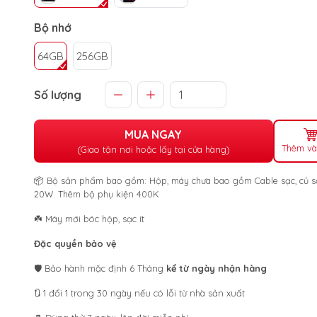
Bộ nhớ
64GB
256GB
Số lượng
MUA NGAY
Thêm và
(Giao tận nơi hoặc lấy tại cửa hàng)
📦 Bộ sản phẩm bao gồm: Hộp, máy chưa bao gồm Cable sạc, củ s
20W. Thêm bộ phụ kiện 400K
☘️ Máy mới bóc hộp, sạc ít
Đặc quyền bảo vệ
🛡️ Bảo hành mặc định 6 Tháng
kể từ ngày nhận hàng
🔃 1 đổi 1 trong 30 ngày nếu có lỗi từ nhà sản xuất