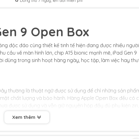
♻️ Dùng thử 7 ngày, lên đời miễn phí
Gen 9 Open Box
 năng độc đáo cùng thiết kế tinh tế hiện đang được nhiều người
hu cầu về màn hình lớn, chip A15 bionic mạnh mẽ, iPad Gen 9
 dùng trong sinh hoạt hàng ngày, học tập, làm việc hay thư
Đây thường là thuật ngữ được sử dụng để chỉ những sản phẩ
mặt chất lượng và bảo hành. Hàng Apple Open Box đều có 
ưa được sử dụng và vẫn giữ nguyên hộp đầy đủ phụ kiện zin,
hẩm Open Box được nhập từ Mỹ và được đánh giá là có giá bá
Xem thêm
sản phẩm khác trên thị trường, giá của hàng Open Box thường
iểm mà chúng mang lại.