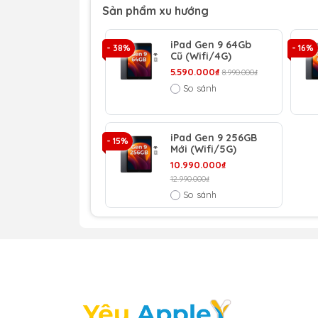
Sản phẩm xu hướng
iPad Gen 9 64Gb
- 38%
- 16%
Cũ (Wifi/4G)
5.590.000₫
8.990.000₫
So sánh
iPad Gen 9 256GB
- 15%
Mới (Wifi/5G)
10.990.000₫
12.990.000₫
So sánh
Thiết kế tinh tế với màn hình 
iPad Gen 9 vẫn giữ nguyên lối thiết kế t