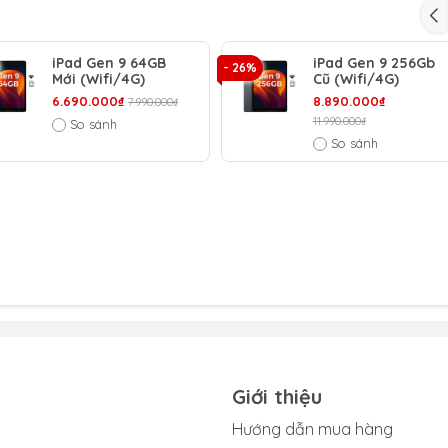
iPad Gen 9 64GB
iPad Gen 9 256Gb
- 26%
Mới (Wifi/4G)
Cũ (Wifi/4G)
6.690.000₫
8.890.000₫
7.990.000₫
11.990.000₫
So sánh
So sánh
Giới thiệu
siêu mỏng chỉ 10,2 inch
Hướng dẫn mua hàng
inh tế, quen thuộc với các cạnh của màn hình được bo tròn các