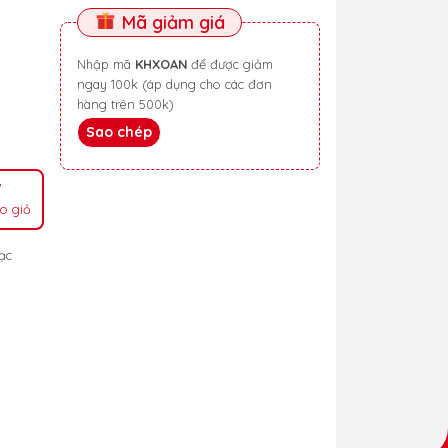
Mã giảm giá
Nhập mã
KHXOAN
để được giảm
ngay 100k (áp dụng cho các đơn
hàng trên 500k)
Sao chép
o giỏ
ạc