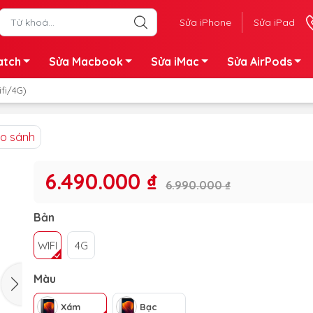
Sửa iPhone
Sửa iPad
atch
Sửa Macbook
Sửa iMac
Sửa AirPods
fi/4G)
o sánh
6.490.000 ₫
6.990.000 ₫
Bản
WIFI
4G
Màu
Xám
Bạc