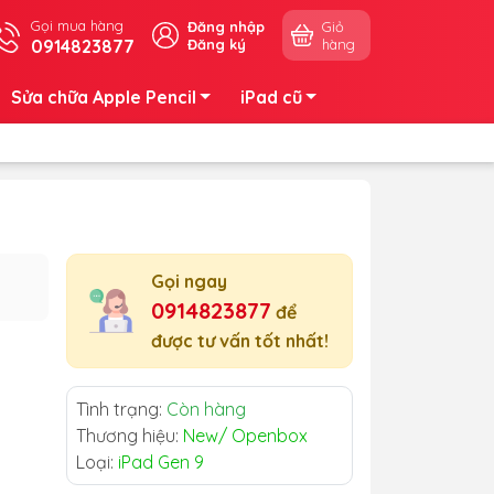
Gọi mua hàng
Đăng nhập
Giỏ
0914823877
Đăng ký
hàng
Sửa chữa Apple Pencil
iPad cũ
Gọi ngay
0914823877
để
được tư vấn tốt nhất!
Tình trạng:
Còn hàng
Thương hiệu:
New/ Openbox
Loại:
iPad Gen 9