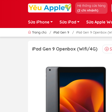
Hệ thống cửa hàng
(2 chi nhánh)
Sửa iPhone
Sửa iPad
Sửa Apple W
Trang chủ
/
iPad Gen 9
/
iPad Gen 9 Openbox (Wi
iPad Gen 9 Openbox (Wifi/4G)
S