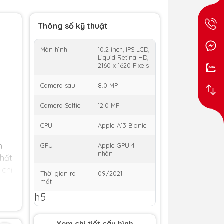
Thông số kỹ thuật
Màn hình
10.2 inch, IPS LCD,
Liquid Retina HD,
2160 x 1620 Pixels
Camera sau
8.0 MP
Camera Selfie
12.0 MP
CPU
Apple A13 Bionic
m
GPU
Apple GPU 4
nhân
chất
 chỉ
Thời gian ra
09/2021
n
mắt
h5
💰 Ưu đãi thanh toán:
Xem chi tiết cấu hình