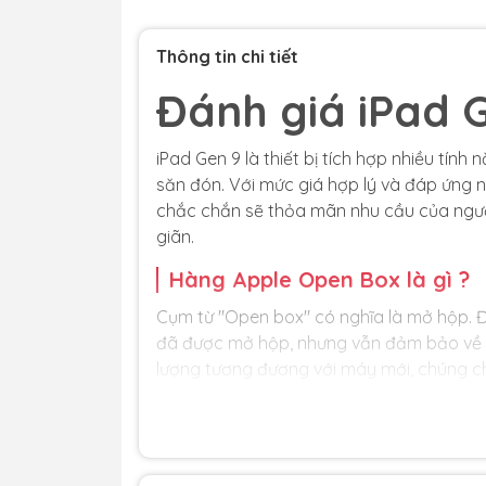
Thông tin chi tiết
Đánh giá iPad 
iPad Gen 9 là thiết bị tích hợp nhiều tính
săn đón. Với mức giá hợp lý và đáp ứng n
chắc chắn sẽ thỏa mãn nhu cầu của người
giãn.
Hàng Apple Open Box là gì ?
Cụm từ "Open box" có nghĩa là mở hộp. 
đã được mở hộp, nhưng vẫn đảm bảo về 
lượng tương đương với máy mới, chúng ch
có seal bị bóc ra. Thường thì các sản p
rất hấp dẫn so với máy mới. So với các 
được đánh giá là vượt trội vì những ưu đ