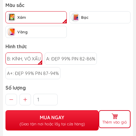
Màu sắc
Xám
Bạc
Vàng
Hình thức
B: KÍNH, VỎ XẤU
A: ĐẸP 99% PIN 82-86%
A+: ĐẸP 99% PIN 87-94%
Số lượng
MUA NGAY
Thêm vào giỏ
(Giao tận nơi hoặc lấy tại cửa hàng)