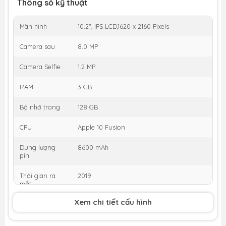
Thông số kỹ thuật
Màn hình
10.2", IPS LCD,1620 x 2160 Pixels
Camera sau
8.0 MP
Camera Selfie
1.2 MP
RAM
3 GB
Bộ nhớ trong
128 GB
CPU
Apple 10 Fusion
Dung lượng
8600 mAh
pin
Thời gian ra
2019
mắt
KM
Xem chi tiết cấu hình
Tặng Voucher
200k
,
Giảm thêm 5% tối đa
200k
cho khách