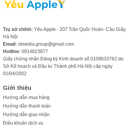
2. Nguyên nhân màn hình điện thoại
Trụ sở chính:
Yêu Apple - 207 Trần Quốc Hoàn- Cầu Giấy,
iPad Pro 11 2018 bị hư cổ cáp
Hà Nội
Màn hình iPad Pro 11 2018 là một bộ phận quan trọng
Email:
xtmedia.group@gmail.com
và có giá trị, do đó, việc cổ cáp màn hình bị hỏng
Hotline:
0914823877
thường khiến người dùng khá lo lắng. Việc hiểu rõ các
Giấy chứng nhận Đăng ký Kinh doanh số 0109633762 do
nguyên nhân gây ra tình trạng này sẽ giúp bạn chủ
Sở Kế hoạch và Đầu tư Thành phố Hà Nội cấp ngày
động phòng tránh và bảo vệ thiết bị của mình hiệu quả
01/04/2002
hơn.
Giới thiệu
Trong quá trình sử dụng, màn hình iPad Mini 3 có thể
Hướng dẫn mua hàng
gặp phải tình trạng hư hỏng ở cổ cáp. Điều này thường
xuất phát từ một số lý do sau:
Hướng dẫn thanh toán
Hướng dẫn giao nhận
- Va đập mạnh: Điện thoại bị rơi hoặc va đập gây tổn
Điều khoản dịch vụ
hại đến cổ cáp.