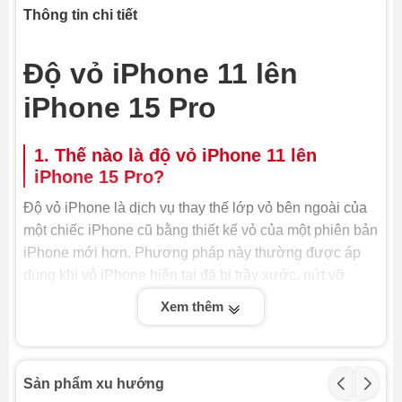
Thông tin chi tiết
Độ vỏ iPhone 11 lên
iPhone 15 Pro
1. Thế nào là độ vỏ iPhone 11 lên
iPhone 15 Pro?
Độ vỏ iPhone là dịch vụ thay thế lớp vỏ bên ngoài của
một chiếc iPhone cũ bằng thiết kế vỏ của một phiên bản
iPhone mới hơn. Phương pháp này thường được áp
dụng khi vỏ iPhone hiện tại đã bị trầy xước, nứt vỡ
nghiêm trọng. Ngoài ra, đây cũng là lựa chọn phổ biến
Xem thêm
cho những người dùng mong muốn nâng cấp vẻ ngoài
iPhone của mình mà không cần phải chi trả cho một
thiết bị hoàn toàn mới.
Sản phẩm xu hướng