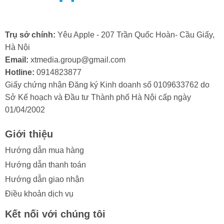
Trọng lượng nhẹ: Titan cấp 5, với đặc tính nhẹ hơn
thép không gỉ, giúp iPhone 15 Pro có trọng lượng được
tối ưu. Nhờ đó, trải nghiệm cầm nắm thiết bị trở nên dễ
Trụ sở chính:
Yêu Apple - 207 Trần Quốc Hoàn- Cầu Giấy,
dàng và thoải mái hơn đáng kể.
Hà Nội
Email:
xtmedia.group@gmail.com
Hotline:
0914823877
Giấy chứng nhận Đăng ký Kinh doanh số 0109633762 do
Sở Kế hoạch và Đầu tư Thành phố Hà Nội cấp ngày
3. Khi nào nên độ vỏ iPhone 11 lên
01/04/2002
iPhone 15 Pro?
Giới thiệu
- Muốn thay đổi diện mạo cho iPhone 11: Nếu bạn
mong muốn thay đổi đáng kể vẻ ngoài của iPhone 11,
Hướng dẫn mua hàng
độ vỏ lên iPhone 15 Pro là một lựa chọn tuyệt vời. Việc
Hướng dẫn thanh toán
này sẽ mang đến cho thiết bị của bạn một diện mạo
Hướng dẫn giao nhận
hoàn toàn mới, đẳng cấp và hiện đại, giúp làm mới trải
Điều khoản dịch vụ
nghiệm sử dụng.
Kết nối với chúng tôi
- Không có đủ kinh phí để mua iPhone 15 Pro: Để sở