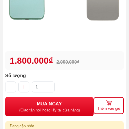
1.800.000₫
2.000.000₫
Số lượng
MUA NGAY
Thêm vào giỏ
(Giao tận nơi hoặc lấy tại cửa hàng)
Đang cập nhật