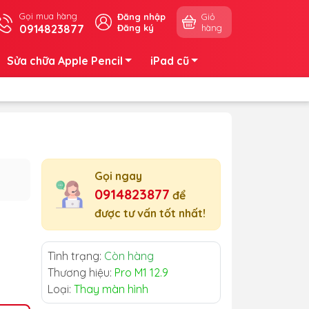
Gọi mua hàng
Đăng nhập
Giỏ
0914823877
Đăng ký
hàng
Sửa chữa Apple Pencil
iPad cũ
Gọi ngay
0914823877
để
được tư vấn tốt nhất!
Tình trạng:
Còn hàng
Thương hiệu:
Pro M1 12.9
Loại:
Thay màn hình