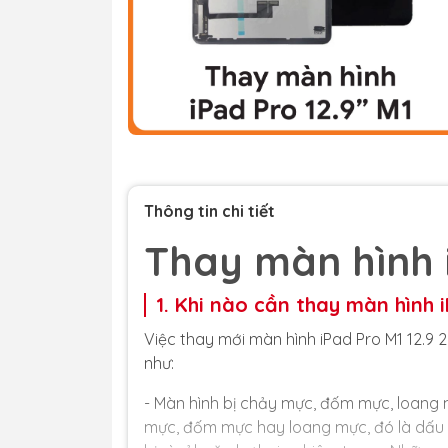
Thông tin chi tiết
Thay màn hình i
1. Khi nào cần thay màn hình i
Việc thay mới màn hình iPad Pro M1 12.9 
như:
- Màn hình bị chảy mực, đốm mực, loang m
mực, đốm mực hay loang mực, đó là dấu h