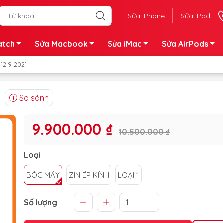
Sửa iPhone
Sửa iPad
atch
Sửa Macbook
Sửa iMac
Sửa AirPods
12.9 2021
So sánh
9.900.000 ₫
10.500.000 ₫
Loại
BÓC MÁY
ZIN ÉP KÍNH
LOẠI 1
Số lượng