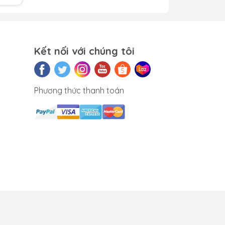
y
 bạn
Kết nối với chúng tôi
ay
Phương thức thanh toán
 thị
ứng.